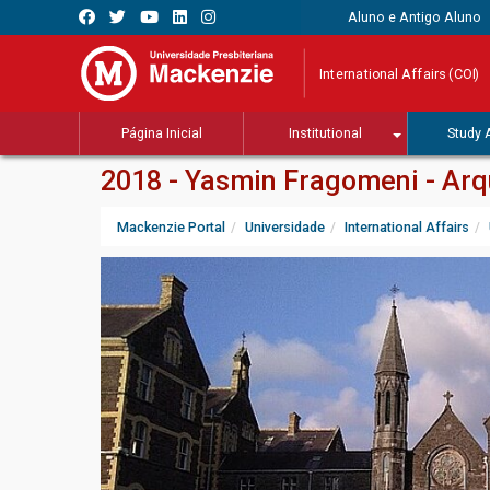
Aluno e Antigo Aluno
International Affairs (COI)
Página Inicial
Institutional
Study 
2018 - Yasmin Fragomeni - Arq
Mackenzie Portal
Universidade
International Affairs