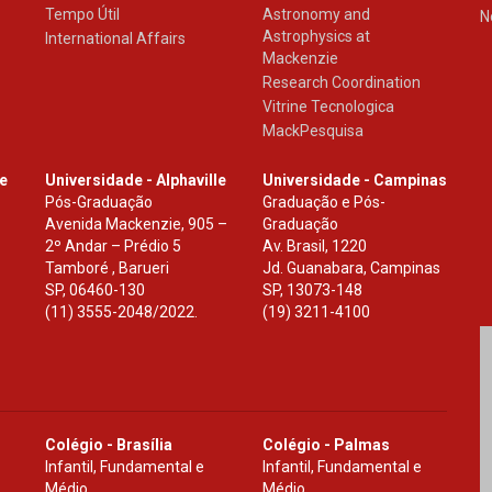
Tempo Útil
Astronomy and
N
Astrophysics at
International Affairs
Mackenzie
Research Coordination
Vitrine Tecnologica
MackPesquisa
le
Universidade - Alphaville
Universidade - Campinas
Pós-Graduação
Graduação e Pós-
Avenida Mackenzie, 905 –
Graduação
2º Andar – Prédio 5
Av. Brasil, 1220
Tamboré , Barueri
Jd. Guanabara, Campinas
SP
,
06460-130
SP
,
13073-148
(11) 3555-2048/2022.
(19) 3211-4100
Colégio - Brasília
Colégio - Palmas
Infantil, Fundamental e
Infantil, Fundamental e
Médio
Médio