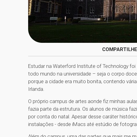
COMPARTILHE
Estudar na Waterford Institute of Technology foi
todo mundo na universidade – seja o corpo doce
porque a cidade era muito bonita, contendo vária
Irlanda.
O próprio campus de artes aonde fiz minhas aula
fazia parte da estrutura. Os alunos de música f
por conta do natal. Apesar desse caráter histór
instalações - desde iMacs até estúdio de fotograf
Além do campus, uma das partes que mais me ma