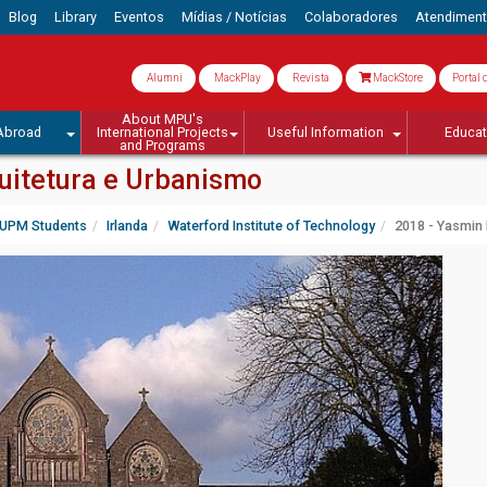
Blog
Library
Eventos
Mídias / Notícias
Colaboradores
Atendimen
Alumni
MackPlay
Revista
MackStore
Portal 
About MPU's
Abroad
International Projects
Useful Information
Educa
and Programs
uitetura e Urbanismo
UPM Students
Irlanda
Waterford Institute of Technology
2018 - Yasmin 