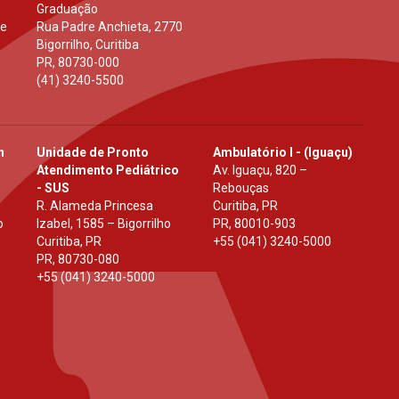
Graduação
 e
Rua Padre Anchieta, 2770
Bigorrilho, Curitiba
PR
,
80730-000
(41) 3240-5500
h
Unidade de Pronto
Ambulatório I - (Iguaçu)
Atendimento Pediátrico
Av. Iguaçu, 820 –
- SUS
Rebouças
R. Alameda Princesa
Curitiba, PR
o
Izabel, 1585 – Bigorrilho
PR
,
80010-903
Curitiba, PR
+55 (041) 3240-5000
PR
,
80730-080
+55 (041) 3240-5000