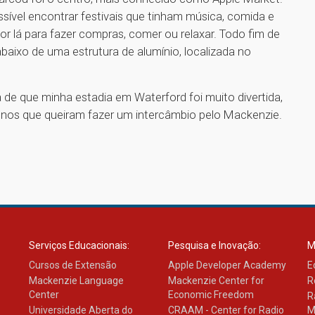
ível encontrar festivais que tinham música, comida e
r lá para fazer compras, comer ou relaxar. Todo fim de
aixo de uma estrutura de alumínio, localizada no
a de que minha estadia em Waterford foi muito divertida,
lunos que queiram fazer um intercâmbio pelo Mackenzie.
1
Serviços Educacionais:
Pesquisa e Inovação:
M
Cursos de Extensão
Apple Developer Academy
E
Mackenzie Language
Mackenzie Center for
R
Center
Economic Freedom
R
Universidade Aberta do
CRAAM - Center for Radio
M