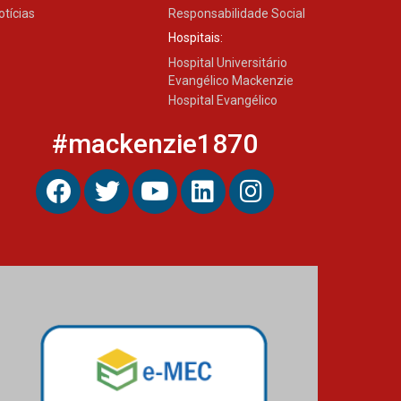
otícias
Responsabilidade Social
Hospitais:
Hospital Universitário
Evangélico Mackenzie
Hospital Evangélico
#mackenzie1870