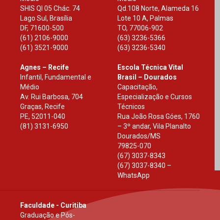
SHIS Ql 05 Chác. 74
Qd.108 Norte, Alameda 16
Lago Sul, Brasília
Lote 10 A, Palmas
DF
,
71600-500
TO
,
77006-902
(61) 2106-9000
(63) 3236-5366
(61) 3521-9000
(63) 3236-5340
Agnes – Recife
Escola Técnica Vital
Infantil, Fundamental e
Brasil – Dourados
Médio
Capacitação,
Av. Rui Barbosa, 704
Especialização e Cursos
Graças, Recife
Técnicos
PE
,
52011-040
Rua João Rosa Góes, 1760
(81) 3131-6950
– 3º andar, Vila Planalto
Dourados
/
MS
79825-070
(67) 3037-8343
(67) 3037-8340 –
WhatsApp
Faculdade - Curitiba
Graduação e Pós-