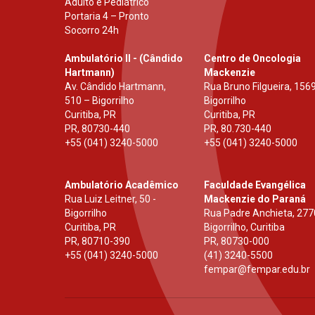
Adulto e Pediátrico
Portaria 4 – Pronto
Socorro 24h
Ambulatório II - (Cândido
Centro de Oncologia
Hartmann)
Mackenzie
Av. Cândido Hartmann,
Rua Bruno Filgueira, 1569
510 – Bigorrilho
Bigorrilho
Curitiba, PR
Curitiba, PR
PR
,
80730-440
PR
,
80.730-440
+55 (041) 3240-5000
+55 (041) 3240-5000
Ambulatório Acadêmico
Faculdade Evangélica
Rua Luiz Leitner, 50 -
Mackenzie do Paraná
Bigorrilho
Rua Padre Anchieta, 277
Curitiba, PR
Bigorrilho, Curitiba
PR
,
80710-390
PR
,
80730-000
+55 (041) 3240-5000
(41) 3240-5500
fempar@fempar.edu.br