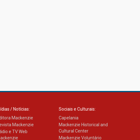
ídias / Notícias:
Sociais e Culturais:
ditora Mackenzie
Capelania
evista Mackenzie
Mackenzie Historical and
Cultural Center
ádio e TV Web
ackenzie
Mackenzie Voluntário