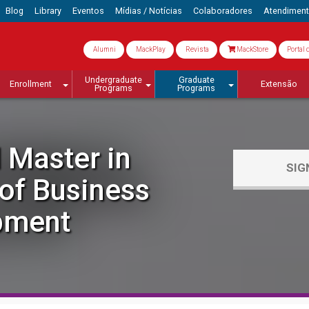
Blog
Library
Eventos
Mídias / Notícias
Colaboradores
Atendimen
Alumni
MackPlay
Revista
MackStore
Portal 
Undergraduate
Graduate
Enrollment
Extensão
Programs
Programs
 Master in
SIG
f Business
pment