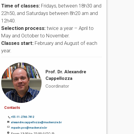
Time of classes:
Fridays, between 18h30 and
22h50, and Saturdays between 8h20 am and
12h40.
Selection process:
twice a year – April to
May and October to November.
Classes start:
February and August of each
year.
Prof. Dr. Alexandre
Cappellozza
Coordinator
Contacts
+55-11-2766-7412
alexandre.cappellozza@mackenzie.br
mpadn.pos@mackenzie.br
From 13:00 to 22:00 (UTC-3)