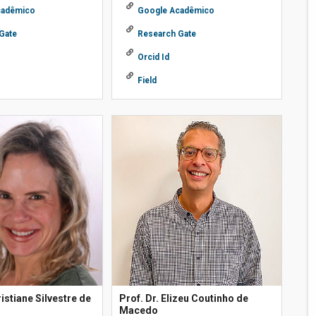
cadêmico
Google Acadêmico
Gate
Research Gate
Orcid Id
Field
ristiane Silvestre de
Prof. Dr. Elizeu Coutinho de
Macedo