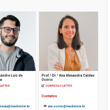
exandre Luiz de
Prof.ª Dr.ª Ana Alexandra Caldas
pa
Osório
LATTES
CURRÍCULO LATTES
Contatos
.serpa@mackenzie.br
ana.osorio@mackenzie.br