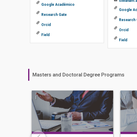
silvanam.
Google Acadêmico
Google A
Research Gate
Research 
Orcid
Orcid
Field
Field
Masters and Doctoral Degree Programs
|
|