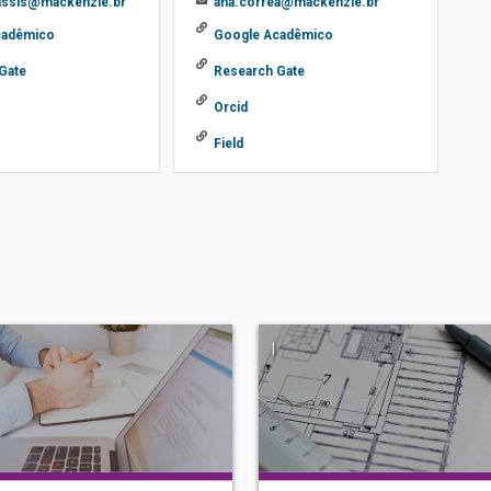
assis@mackenzie.br
ana.correa@mackenzie.br
cadêmico
Google Acadêmico
Gate
Research Gate
Orcid
Field
|