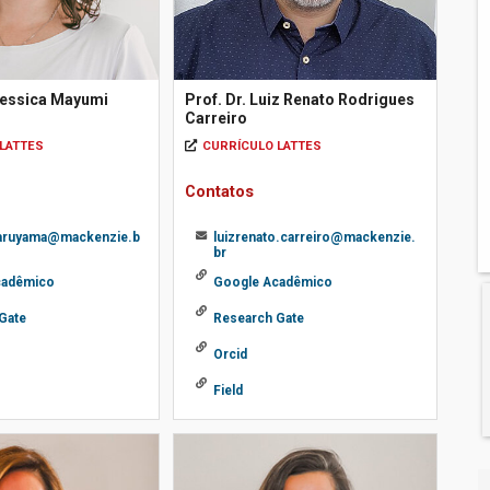
Jessica Mayumi
Prof. Dr. Luiz Renato Rodrigues
Carreiro
LATTES
CURRÍCULO LATTES
Contatos
maruyama@mackenzie.b
luizrenato.carreiro@mackenzie.
br
cadêmico
Google Acadêmico
Gate
Research Gate
Orcid
Field