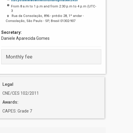
ccbs.posdesenvolvimentohumano@mackenzie.br
From 8 a.m to 1 p.m and from 2:30 p.m to 4 p.m (UTC-
3
Rua da Consolação, 896 - prédio 28, 1º andar -
Consolação, São Paulo - SP, Brasil 01302-907
Secretary:
Daniele Aparecida Gomes
Monthly fee
Legal
CNE/CES 102/2011
Awards:
CAPES: Grade 7