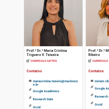
Prof.ª Dr.ª Maria Cristina
Prof.ª Dr.ª M
Triguero V. Teixeira
Ribeiro
CURRÍCULO LATTES
CURRÍCULO 
Contatos
Contatos
mariacristina.teixeira@mackenzi
miriam.ri
e.br
Google A
Google Acadêmico
Research 
Research Gate
Orcid
Orcid