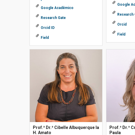
Google A
Google Acadêmico
Research 
Research Gate
Orcid
Orcid ID
Field
Field
Prof.ª Dr.ª Cibelle Albuquerque la
Prof.ª Dr.ª C
H. Amato
Paula