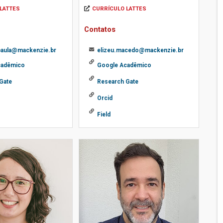
LATTES
CURRÍCULO LATTES
Contatos
.paula@mackenzie.br
elizeu.macedo@mackenzie.br
cadêmico
Google Acadêmico
Gate
Research Gate
Orcid
Field