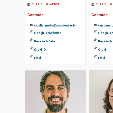
CURRÍCULO LATTES
CURRÍCULO 
Contatos
Contatos
cibelle.amato@mackenzie.br
cristiane
Google Acadêmico
Google A
Research Gate
Research 
Orcid ID
Orcid
Field
Field