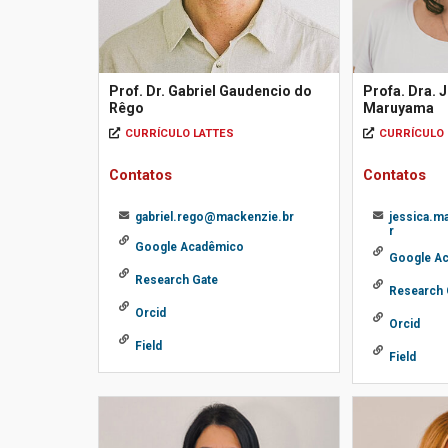
Prof. Dr. Gabriel Gaudencio do
Profa. Dra. 
Rêgo
Maruyama
CURRÍCULO LATTES
CURRÍCULO 
Contatos
Contatos
gabriel.rego@mackenzie.br
jessica.
r
Google Acadêmico
Google A
Research Gate
Research 
Orcid
Orcid
Field
Field