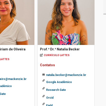
iriam de Oliveira
Prof.ª Dr.ª Natalia Becker
CURRÍCULO LATTES
LATTES
Contatos
natalia.becker@mackenzie.br
beiro@mackenzie.br
Google Acadêmico
cadêmico
Research Gate
Gate
Orcid
Field