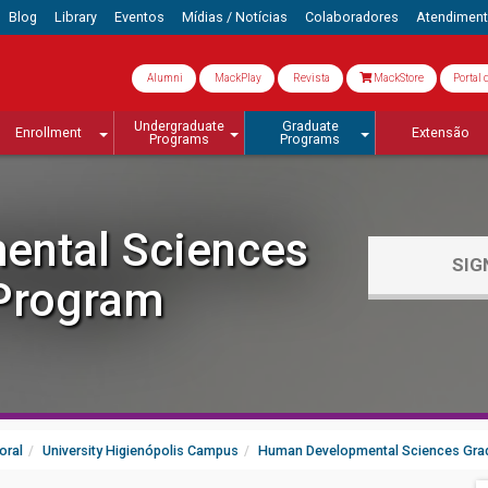
Blog
Library
Eventos
Mídias / Notícias
Colaboradores
Atendimen
Alumni
MackPlay
Revista
MackStore
Portal 
Undergraduate
Graduate
Enrollment
Extensão
Programs
Programs
ntal Sciences
SIG
Program
oral
University Higienópolis Campus
Human Developmental Sciences Gra