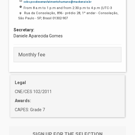
ccbs.posdesenvolvimentohumano@mackenzie.br
From 8 a.m to 1 p.m and from 2:30 p.m to 4 p.m (UTC-3
Rua da Consolação, 896 - prédio 28, 1º andar - Consolação,
São Paulo - SP, Brasil 01302-907
Secretary:
Daniele Aparecida Gomes
Monthly fee
Legal
CNE/CES 102/2011
Awards:
CAPES: Grade 7
SIGN UP FOR THE SELECTION