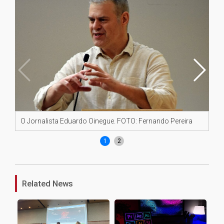
O Jornalista Eduardo Oinegue. FOTO: Fernando Pereira
Im
1
2
Related News