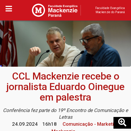
Faculdade Evangélica
Mackenzie do Paraná
CCL Mackenzie recebe o
jornalista Eduardo Oinegue
em palestra
Conferência fez parte do 19º Encontro de Comunicação e
Letras
24.09.2024
16h18
Comunicação - Marketing