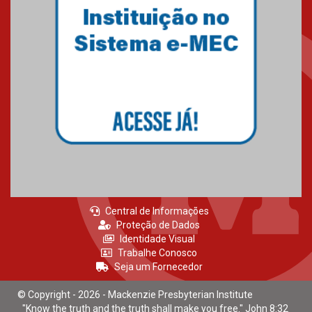
Central de Informações
Proteção de Dados
Identidade Visual
Trabalhe Conosco
Seja um Fornecedor
© Copyright - 2026 - Mackenzie Presbyterian Institute
"Know the truth and the truth shall make you free." John 8:32