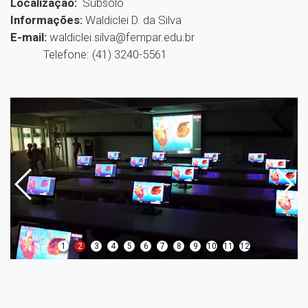
Localização:
Subsolo
Informações:
Waldiclei D. da Silva
E-mail:
waldiclei.silva@fempar.edu.br
Telefone: (41) 3240-5561
1
2
3
4
5
6
7
8
9
10
11
12