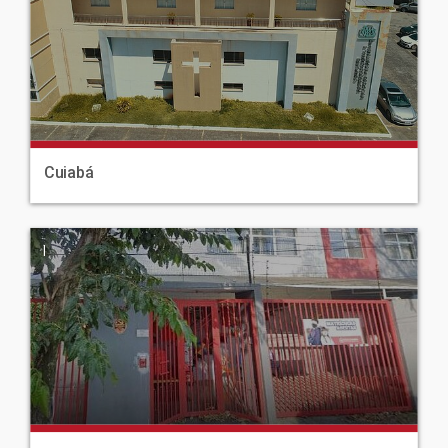
Cuiabá
|