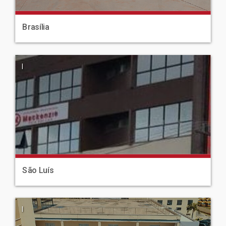
Brasília
|
São Luís
|