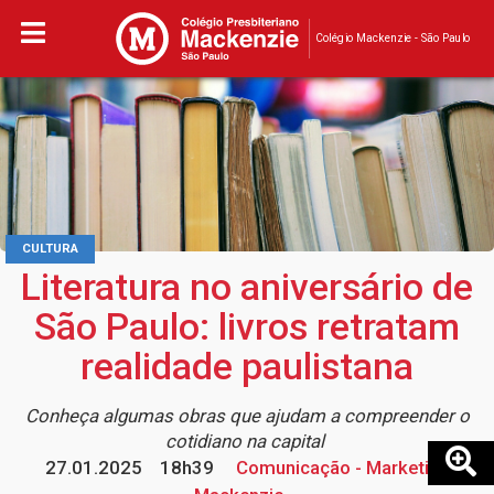
Colégio Mackenzie - São Paulo
CULTURA
Literatura no aniversário de
São Paulo: livros retratam
realidade paulistana
Conheça algumas obras que ajudam a compreender o
cotidiano na capital
27.01.2025
18h39
Comunicação - Marketing