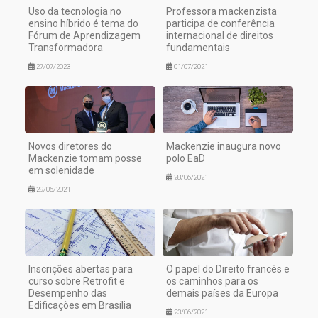
Uso da tecnologia no
Professora mackenzista
ensino híbrido é tema do
participa de conferência
Fórum de Aprendizagem
internacional de direitos
Transformadora
fundamentais
27/07/2023
01/07/2021
Novos diretores do
Mackenzie inaugura novo
Mackenzie tomam posse
polo EaD
em solenidade
28/06/2021
29/06/2021
Inscrições abertas para
O papel do Direito francês e
curso sobre Retrofit e
os caminhos para os
Desempenho das
demais países da Europa
Edificações em Brasília
23/06/2021