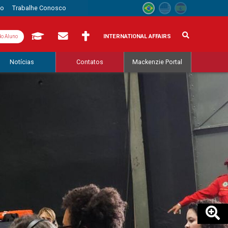
to
Trabalhe Conosco
INTERNATIONAL AFFAIRS
do Aluno
Notícias
Contatos
Mackenzie Portal