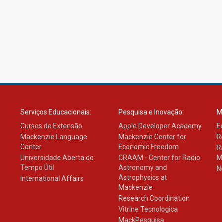
Serviços Educacionais:
Pesquisa e Inovação:
M
Cursos de Extensão
Apple Developer Academy
E
Mackenzie Language
Mackenzie Center for
R
Center
Economic Freedom
R
Universidade Aberta do
CRAAM - Center for Radio
M
Tempo Útil
Astronomy and
N
Astrophysics at
International Affairs
Mackenzie
Research Coordination
Vitrine Tecnologica
MackPesquisa