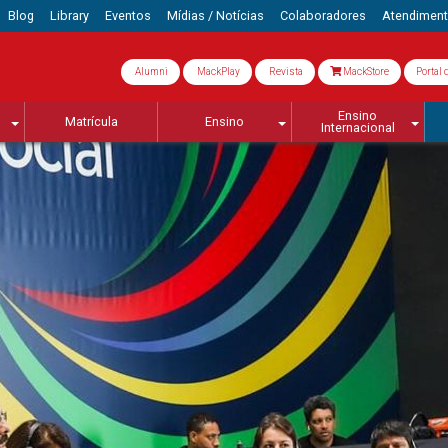
Blog
Library
Eventos
Mídias / Notícias
Colaboradores
Atendimen
Alumni
MackPlay
Revista
MackStore
Portal 
Ensino
Matrícula
Ensino
Internacional