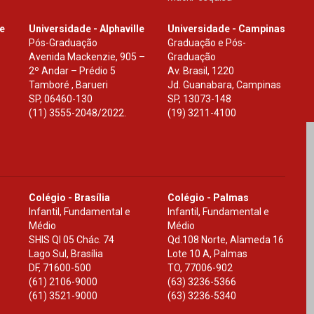
le
Universidade - Alphaville
Universidade - Campinas
Pós-Graduação
Graduação e Pós-
Avenida Mackenzie, 905 –
Graduação
2º Andar – Prédio 5
Av. Brasil, 1220
Tamboré , Barueri
Jd. Guanabara, Campinas
SP
,
06460-130
SP
,
13073-148
(11) 3555-2048/2022.
(19) 3211-4100
Colégio - Brasília
Colégio - Palmas
Infantil, Fundamental e
Infantil, Fundamental e
Médio
Médio
SHIS Ql 05 Chác. 74
Qd.108 Norte, Alameda 16
Lago Sul, Brasília
Lote 10 A, Palmas
DF
,
71600-500
TO
,
77006-902
(61) 2106-9000
(63) 3236-5366
(61) 3521-9000
(63) 3236-5340