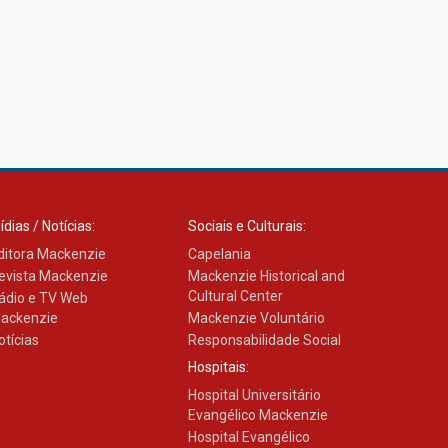
ídias / Notícias:
Sociais e Culturais:
ditora Mackenzie
Capelania
evista Mackenzie
Mackenzie Historical and
Cultural Center
ádio e TV Web
ackenzie
Mackenzie Voluntário
otícias
Responsabilidade Social
Hospitais:
Hospital Universitário
Evangélico Mackenzie
Hospital Evangélico