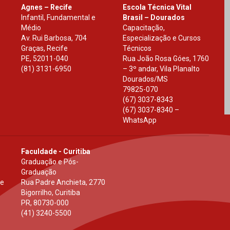
Agnes – Recife
Escola Técnica Vital
Infantil, Fundamental e
Brasil – Dourados
Médio
Capacitação,
Av. Rui Barbosa, 704
Especialização e Cursos
Graças, Recife
Técnicos
PE
,
52011-040
Rua João Rosa Góes, 1760
(81) 3131-6950
– 3º andar, Vila Planalto
Dourados
/
MS
79825-070
(67) 3037-8343
(67) 3037-8340 –
WhatsApp
Faculdade - Curitiba
Graduação e Pós-
Graduação
 e
Rua Padre Anchieta, 2770
Bigorrilho, Curitiba
PR
,
80730-000
(41) 3240-5500