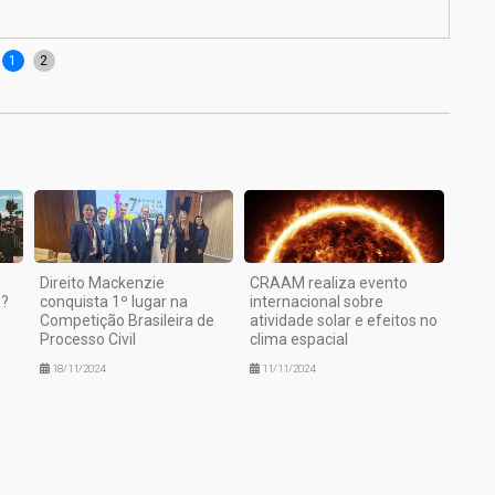
Prof
1
2
Direito Mackenzie
CRAAM realiza evento
e?
conquista 1º lugar na
internacional sobre
Competição Brasileira de
atividade solar e efeitos no
Processo Civil
clima espacial
18/11/2024
11/11/2024