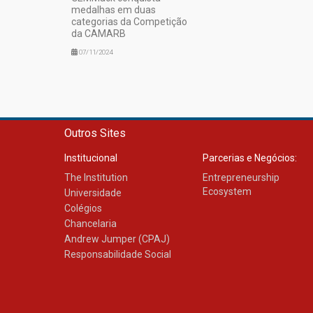
medalhas em duas
categorias da Competição
da CAMARB
07/11/2024
Outros Sites
Institucional
Parcerias e Negócios:
The Institution
Entrepreneurship
Ecosystem
Universidade
Colégios
Chancelaria
Andrew Jumper (CPAJ)
Responsabilidade Social