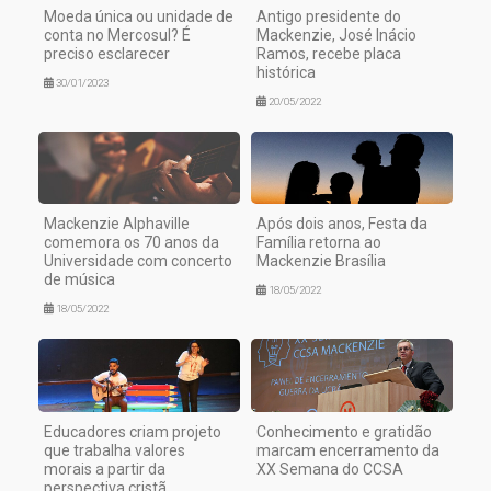
Moeda única ou unidade de
Antigo presidente do
conta no Mercosul? É
Mackenzie, José Inácio
preciso esclarecer
Ramos, recebe placa
histórica
30/01/2023
20/05/2022
Mackenzie Alphaville
Após dois anos, Festa da
comemora os 70 anos da
Família retorna ao
Universidade com concerto
Mackenzie Brasília
de música
18/05/2022
18/05/2022
Educadores criam projeto
Conhecimento e gratidão
que trabalha valores
marcam encerramento da
morais a partir da
XX Semana do CCSA
perspectiva cristã