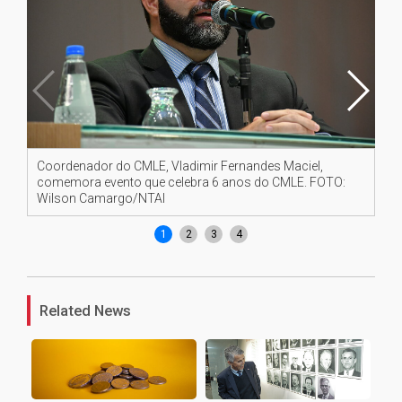
Coordenador do CMLE, Vladimir Fernandes Maciel,
O 
comemora evento que celebra 6 anos do CMLE. FOTO:
on
Wilson Camargo/NTAI
1
2
3
4
Related News