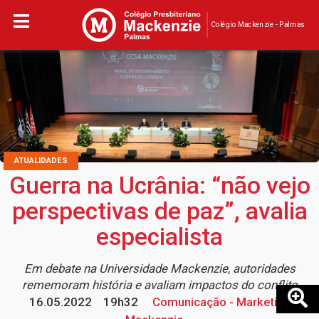
Colégio Mackenzie - Palmas
ATUALIDADES
Guerra na Ucrânia: “não vejo
perspectivas de paz”, avalia
especialista
Em debate na Universidade Mackenzie, autoridades
rememoram história e avaliam impactos do conflito
16.05.2022
19h32
Comunicação - Marketing