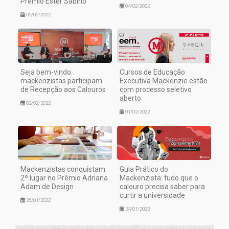
Prêmio Ester Sabino
04/02/2022
05/02/2022
Seja bem-vindo:
Cursos de Educação
mackenzistas participam
Executiva Mackenzie estão
de Recepção aos Calouros
com processo seletivo
aberto
02/02/2022
01/02/2022
Mackenzistas conquistam
Guia Prático do
2º lugar no Prêmio Adriana
Mackenzista: tudo que o
Adam de Design
calouro precisa saber para
curtir a universidade
26/01/2022
24/01/2022