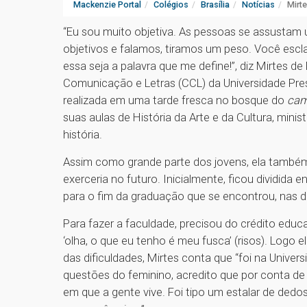
Mackenzie Portal
Colégios
Brasília
Notícias
Mirte
“Eu sou muito objetiva. As pessoas se assusta
objetivos e falamos, tiramos um peso. Você escla
essa seja a palavra que me define!”, diz Mirtes d
Comunicação e Letras (CCL) da Universidade Pres
realizada em uma tarde fresca no bosque do
ca
suas aulas de História da Arte e da Cultura, min
história.
Assim como grande parte dos jovens, ela também
exerceria no futuro. Inicialmente, ficou dividida e
para o fim da graduação que se encontrou, nas 
Para fazer a faculdade, precisou do crédito educa
‘olha, o que eu tenho é meu fusca’ (risos). Logo 
das dificuldades, Mirtes conta que “foi na Unive
questões do feminino, acredito que por conta d
em que a gente vive. Foi tipo um estalar de dedos