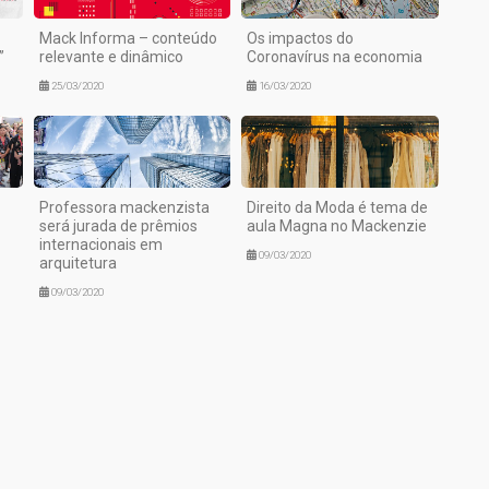
Mack Informa – conteúdo
Os impactos do
”
relevante e dinâmico
Coronavírus na economia
25/03/2020
16/03/2020
Professora mackenzista
Direito da Moda é tema de
será jurada de prêmios
aula Magna no Mackenzie
internacionais em
09/03/2020
arquitetura
09/03/2020