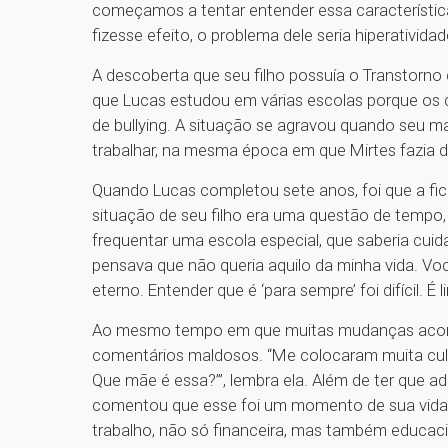
começamos a tentar entender essa característic
fizesse efeito, o problema dele seria hiperativida
A descoberta que seu filho possuía o Transtorno 
que Lucas estudou em várias escolas porque os c
de bullying. A situação se agravou quando seu 
trabalhar, na mesma época em que Mirtes fazia 
Quando Lucas completou sete anos, foi que a fic
situação de seu filho era uma questão de tempo,
frequentar uma escola especial, que saberia cui
pensava que não queria aquilo da minha vida. Vo
eterno. Entender que é ‘para sempre’ foi difícil. É 
Ao mesmo tempo em que muitas mudanças aconte
comentários maldosos. “Me colocaram muita culpa.
Que mãe é essa?’”, lembra ela. Além de ter que ad
comentou que esse foi um momento de sua vida e
trabalho, não só financeira, mas também educa