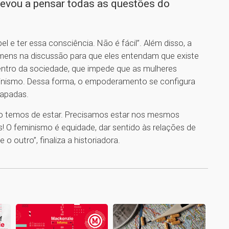
levou a pensar todas as questões do
el e ter essa consciência. Não é fácil”. Além disso, a
homens na discussão para que eles entendam que existe
dentro da sociedade, que impede que as mulheres
minismo. Dessa forma, o empoderamento se configura
lapadas.
ão temos de estar. Precisamos estar nos mesmos
O feminismo é equidade, dar sentido às relações de
o outro”, finaliza a historiadora.
1