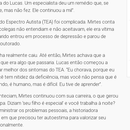
a do Lucas. Um especialista deu um remédio que, se
de, mas não fez. Ele continuou a mil”.
do Espectro Autista (TEA) foi complicada. Mirtes conta
olegas não entendiam e não aceitavam, ele era vítima
marido entrou em processo de depressão e parou de
doutorado.
ha realmente caiu. Até então, Mirtes achava que a
 que era algo que passaria. Lucas então começou a
dar melhor dos sintomas do TEA. “Eu chorava, porque eu
cê tem nitidez da deficiência, mas você não pensa que é
lindo, é humano, mas é difícil. Eu tive de aprender”.
ciam, Mirtes continuou com sua carreira, o que gerou
 Diziam ‘seu filho é especial’ e você trabalha à noite?
ministrar os problemas pessoais, a historiadora
m que precisou ter autoestima para valorizar seu
cionalmente.