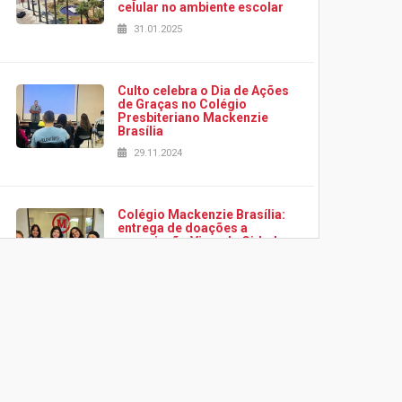
celular no ambiente escolar
31.01.2025
Culto celebra o Dia de Ações
de Graças no Colégio
Presbiteriano Mackenzie
Brasília
29.11.2024
Colégio Mackenzie Brasília:
entrega de doações a
associação Viver da Cidade
Estrutural
28.11.2024
Colégio Presbiteriano
Mackenzie Brasília oferece
curso gratuito de inglês para
os funcionários
25.11.2024