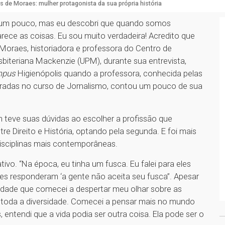
s de Moraes: mulher protagonista da sua própria história
m um pouco, mas eu descobri que quando somos
rece as coisas. Eu sou muito verdadeira! Acredito que
e Moraes, historiadora e professora do Centro de
biteriana Mackenzie (UPM), durante sua entrevista,
mpus
Higienópolis quando a professora, conhecida pelas
istradas no curso de Jornalismo, contou um pouco de sua
 teve suas dúvidas ao escolher a profissão que
ntre Direito e História, optando pela segunda. E foi mais
disciplinas mais contemporâneas.
tivo. “Na época, eu tinha um fusca. Eu falei para eles
eles responderam ‘a gente não aceita seu fusca”. Apesar
rsidade que comecei a despertar meu olhar sobre as
e toda a diversidade. Comecei a pensar mais no mundo
, entendi que a vida podia ser outra coisa. Ela pode ser o