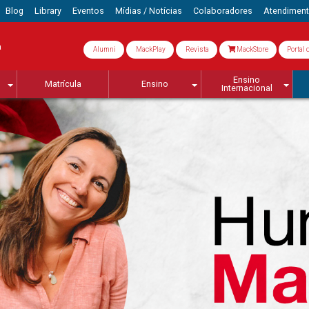
Blog
Library
Eventos
Mídias / Notícias
Colaboradores
Atendimen
a
Alumni
MackPlay
Revista
MackStore
Portal 
Ensino
Matrícula
Ensino
Internacional