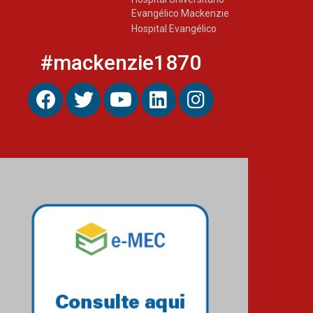
Evangélico Mackenzie
Hospital Evangélico
#mackenzie1870