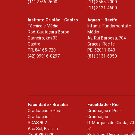
(11) 2766-7600
(11) 3555-2000
(11) 3121-4600
Instituto Cristão - Castro
Agnes – Recife
Técnico e Médio
Infantil, Fundamental e
Rod. Guataçara Borba
Médio
Carneiro, km 03
Av. Rui Barbosa, 704
Castro
Graças, Recife
PR
,
84165-720
PE
,
52011-040
(42) 99916-0297
(81) 3131-6950
Faculdade - Brasília
Faculdade - Rio
Graduação e Pós-
Graduação e Pós-
Graduação
Graduação
SGAS 902
R. Marquês de Olinda, 70
Asa Sul, Brasília
51
DF
,
70390-020
Botafogo, Rio de Janeiro