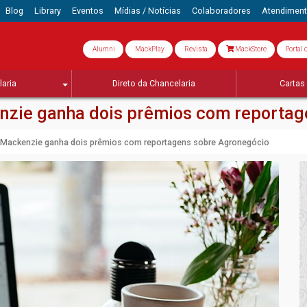
Blog
Library
Eventos
Mídias / Notícias
Colaboradores
Atendimen
Alumni
MackPlay
Revista
MackStore
Portal 
aria
Direto da Chancelaria
Cartas 
nzie ganha dois prêmios com reportag
 Mackenzie ganha dois prêmios com reportagens sobre Agronegócio