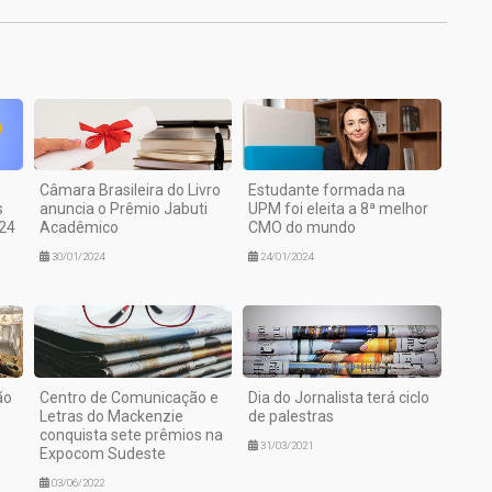
Câmara Brasileira do Livro
Estudante formada na
s
anuncia o Prêmio Jabuti
UPM foi eleita a 8ª melhor
24
Acadêmico
CMO do mundo
30/01/2024
24/01/2024
ão
Centro de Comunicação e
Dia do Jornalista terá ciclo
Letras do Mackenzie
de palestras
conquista sete prêmios na
31/03/2021
Expocom Sudeste
03/06/2022