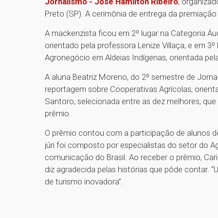
Jornalismo - José Hamilton Ribeiro
, organizad
Preto (SP). A cerimônia de entrega da premiação 
A mackenzista ficou em 2º lugar na Categoria Áu
orientado pela professora Lenize Villaça, e em 3
Agronegócio em Aldeias Indígenas, orientada pela
A aluna Beatriz Moreno, do 2º semestre de Jorn
reportagem sobre Cooperativas Agrícolas, orient
Santoro, selecionada entre as dez melhores, que
prêmio.
O prêmio contou com a participação de alunos d
júri foi composto por especialistas do setor do A
comunicação do Brasil. Ao receber o prêmio, Car
diz agradecida pelas histórias que pôde contar. 
de turismo inovadora”.