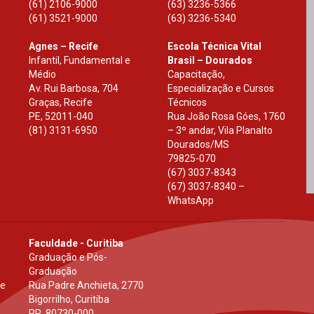
(61) 2106-9000
(63) 3236-5366
(61) 3521-9000
(63) 3236-5340
Agnes – Recife
Escola Técnica Vital
Infantil, Fundamental e
Brasil – Dourados
Médio
Capacitação,
Av. Rui Barbosa, 704
Especialização e Cursos
Graças, Recife
Técnicos
PE
,
52011-040
Rua João Rosa Góes, 1760
(81) 3131-6950
– 3º andar, Vila Planalto
Dourados
/
MS
79825-070
(67) 3037-8343
(67) 3037-8340 –
WhatsApp
Faculdade - Curitiba
Graduação e Pós-
Graduação
 e
Rua Padre Anchieta, 2770
Bigorrilho, Curitiba
PR
,
80730-000