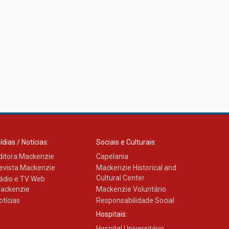
ídias / Notícias:
Sociais e Culturais:
ditora Mackenzie
Capelania
evista Mackenzie
Mackenzie Historical and
Cultural Center
ádio e TV Web
ackenzie
Mackenzie Voluntário
otícias
Responsabilidade Social
Hospitais:
Hospital Universitário