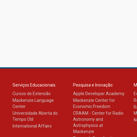
Serviços Educacionais:
Pesquisa e Inovação:
M
Cursos de Extensão
Apple Developer Academy
E
Mackenzie Language
Mackenzie Center for
R
Center
Economic Freedom
R
Universidade Aberta do
CRAAM - Center for Radio
M
Tempo Útil
Astronomy and
N
Astrophysics at
International Affairs
Mackenzie