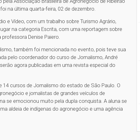
o pela Associação Brasileira de Agronegócio de Ribeirão
foi na última quarta-feira, 02 de dezembro.
dio e Vídeo, com um trabalho sobre Turismo Agrário,
º lugar na categoria Escrita, com uma reportagem sobre
 professora Denise Paiero.
alismo, também foi mencionada no evento, pois teve sua
ada pelo coordenador do curso de Jornalismo, André
 serão agora publicadas em uma revista especial do
e 14 cursos de Jornalismo do estado de São Paulo. O
gronegócio e jornalistas de grandes veículos de
ina se emocionou muito pela dupla conquista. A aluna se
“Uma aldeia de indígenas do agronegócio e uma agência
1