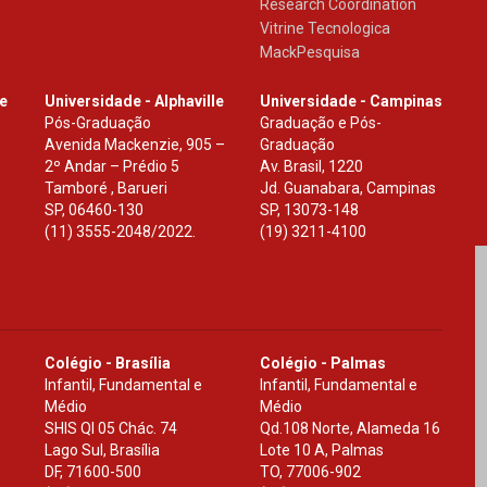
Research Coordination
Vitrine Tecnologica
MackPesquisa
le
Universidade - Alphaville
Universidade - Campinas
Pós-Graduação
Graduação e Pós-
Avenida Mackenzie, 905 –
Graduação
2º Andar – Prédio 5
Av. Brasil, 1220
Tamboré , Barueri
Jd. Guanabara, Campinas
SP
,
06460-130
SP
,
13073-148
(11) 3555-2048/2022.
(19) 3211-4100
Colégio - Brasília
Colégio - Palmas
Infantil, Fundamental e
Infantil, Fundamental e
Médio
Médio
SHIS Ql 05 Chác. 74
Qd.108 Norte, Alameda 16
Lago Sul, Brasília
Lote 10 A, Palmas
DF
,
71600-500
TO
,
77006-902