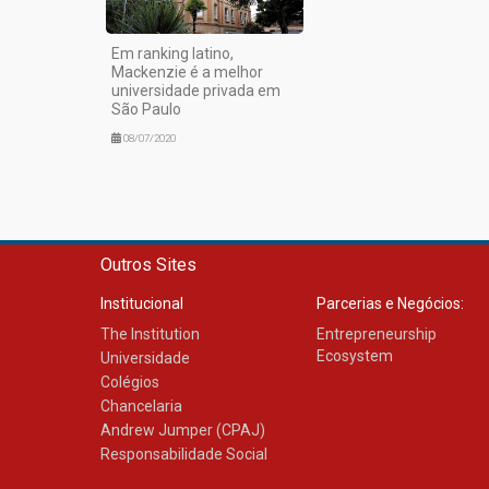
Em ranking latino,
Mackenzie é a melhor
universidade privada em
São Paulo
08/07/2020
Outros Sites
Institucional
Parcerias e Negócios:
The Institution
Entrepreneurship
Ecosystem
Universidade
Colégios
Chancelaria
Andrew Jumper (CPAJ)
Responsabilidade Social