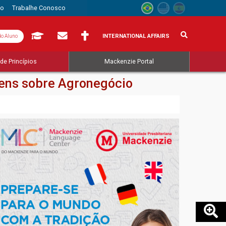
to
Trabalhe Conosco
INTERNATIONAL AFFAIRS
do Aluno
de Princípios
Mackenzie Portal
ens sobre Agronegócio