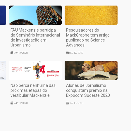
o
FAU Mackenzie participa
Pesquisadores do
de Seminário Internacional
MackGraphe têm artigo
de Investigação em
publicado na Science
Urbanismo
Advances
09/12/2020
09/12/2020
Não perca nenhuma das
Alunas de Jornalismo
próximas etapas do
conquistam prêmio na
vestibular Mackenzie
Expocom Sudeste 2020
24/11/2020
19/10/2020