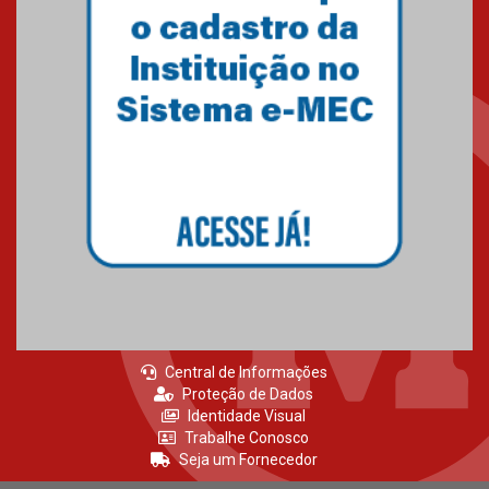
Como os pais podem investir
na educação dos filhos além da
escola
04.08.2026
XIII Fórum de Aprendizagem
Transformadora reúne
docentes para debater
inovação e desafios da
educação superior
04.08.2026
Central de Informações
Proteção de Dados
Identidade Visual
Trabalhe Conosco
Seja um Fornecedor