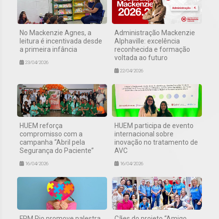
No Mackenzie Agnes, a
Administração Mackenzie
leitura é incentivada desde
Alphaville: excelência
a primeira infância
reconhecida e formação
voltada ao futuro
23/04/2026
22/04/2026
HUEM reforça
HUEM participa de evento
compromisso com a
internacional sobre
campanha “Abril pela
inovação no tratamento de
Segurança do Paciente”
AVC
16/04/2026
16/04/2026
FPM Rio promove palestra
Cães do projeto “Amigo