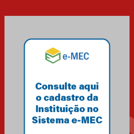
04.08.2026
Mackenzie recepciona os
calouros do segundo semestre
de 2026
04.08.2026
Como o Colégio Mackenzie
Brasília prepara seus
estudantes para o PAS antes
mesmo do Ensino Médio
04.08.2026
Como os pais podem investir
na educação dos filhos além da
escola
04.08.2026