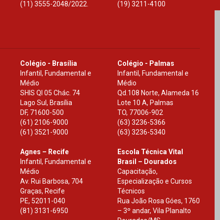
(11) 3555-2048/2022.
(19) 3211-4100
Colégio - Brasília
Colégio - Palmas
Infantil, Fundamental e
Infantil, Fundamental e
Médio
Médio
SHIS Ql 05 Chác. 74
Qd.108 Norte, Alameda 16
Lago Sul, Brasília
Lote 10 A, Palmas
DF
,
71600-500
TO
,
77006-902
(61) 2106-9000
(63) 3236-5366
(61) 3521-9000
(63) 3236-5340
Agnes – Recife
Escola Técnica Vital
Infantil, Fundamental e
Brasil – Dourados
Médio
Capacitação,
Av. Rui Barbosa, 704
Especialização e Cursos
Graças, Recife
Técnicos
PE
,
52011-040
Rua João Rosa Góes, 1760
(81) 3131-6950
– 3º andar, Vila Planalto