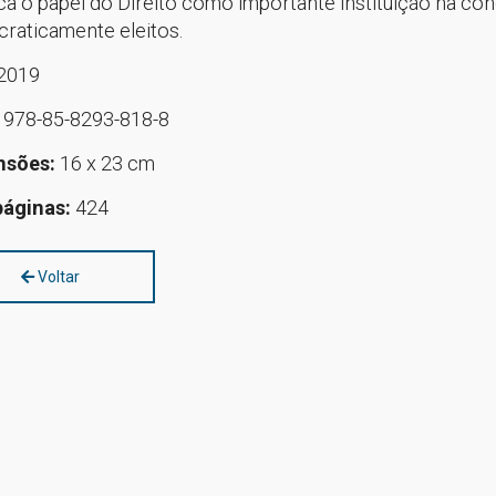
ca o papel do Direito como importante instituição na co
raticamente eleitos.
2019
:
978-85-8293-818-8
nsões:
16 x 23 cm
páginas:
424
Voltar