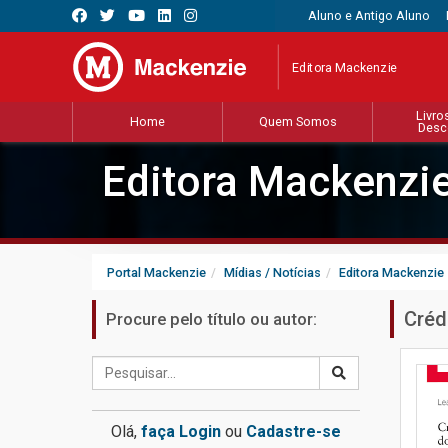
Aluno e Antigo Aluno
Editora Mackenzie
Livro
Home
Quem Somos
Desc
Editora Mackenzi
Portal Mackenzie
Mídias / Notícias
Editora Mackenzie
Créd
Procure pelo título ou autor:
Olá,
faça Login
ou
Cadastre-se