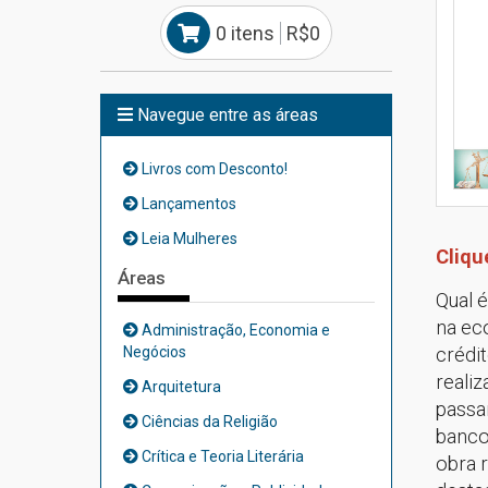
0 itens
R$0
Navegue entre as áreas
Livros com Desconto!
Lançamentos
Leia Mulheres
Cliqu
Áreas
Qual 
na ec
Administração, Economia e
Negócios
crédit
reali
Arquitetura
passa
Ciências da Religião
bancos
Crítica e Teoria Literária
obra r