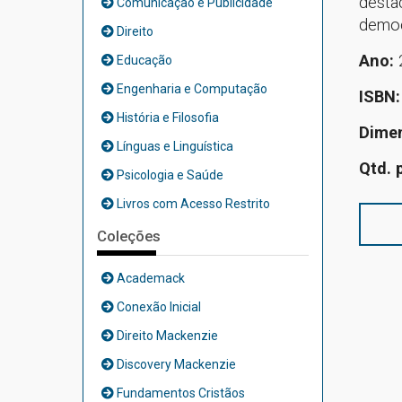
desta
Comunicação e Publicidade
democ
Direito
Ano:
Educação
Engenharia e Computação
ISBN
História e Filosofia
Dime
Línguas e Linguística
Qtd. 
Psicologia e Saúde
Livros com Acesso Restrito
Coleções
Academack
Conexão Inicial
Direito Mackenzie
Discovery Mackenzie
Fundamentos Cristãos