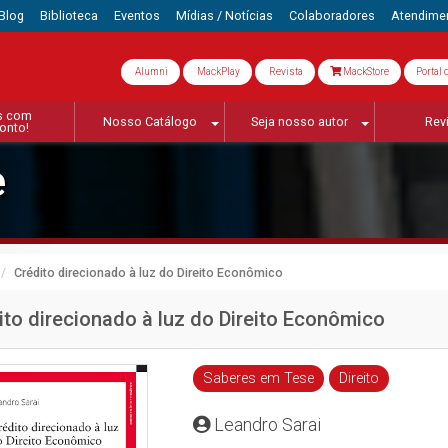
Blog
Biblioteca
Eventos
Mídias / Notícias
Colaboradores
Atendime
Alumni
MackPlay
Revista
MackStore
Portal 
s com
Nosso Catálogo
Seja nosso autor
Rev
onto!
e
Crédito direcionado à luz do Direito Econômico
ito direcionado à luz do Direito Econômico
Saberes em Tese
Direito
Leandro Sarai