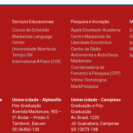
Serviços Educacionais:
Pesquisa e Inovação:
M
Cursos de Extensão
Apple Developer Academy
E
Mackenzie Language
Centro Mackenzie de
R
Center
Liberdade Econômica
R
Universidade Aberta do
Centro de Rádio
M
Tempo Útil
Astronomia e Astrofísica
N
Mackenzie
International Affairs (COI)
Coordenadoria de
Fomento à Pesquisa (CFP)
Vitrine Tecnologica
MackPesquisa
le
Universidade - Alphaville
Universidade - Campinas
Pós-Graduação
Graduação e Pós-
Avenida Mackenzie, 905 –
Graduação
2º Andar – Prédio 5
Av. Brasil, 1220
Tamboré , Barueri
Jd. Guanabara, Campinas
SP
,
06460-130
SP
,
13073-148