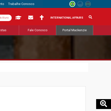
nto
Trabalhe Conosco
INTERNATIONAL AFFAIRS
do Aluno
istas
Fale Conosco
Portal Mackenzie