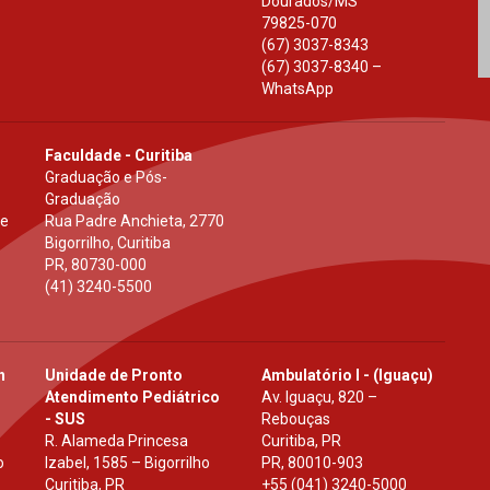
Dourados
/
MS
79825-070
(67) 3037-8343
(67) 3037-8340 –
WhatsApp
Faculdade - Curitiba
Graduação e Pós-
Graduação
 e
Rua Padre Anchieta, 2770
Bigorrilho, Curitiba
PR
,
80730-000
(41) 3240-5500
h
Unidade de Pronto
Ambulatório I - (Iguaçu)
Atendimento Pediátrico
Av. Iguaçu, 820 –
- SUS
Rebouças
R. Alameda Princesa
Curitiba, PR
o
Izabel, 1585 – Bigorrilho
PR
,
80010-903
Curitiba, PR
+55 (041) 3240-5000