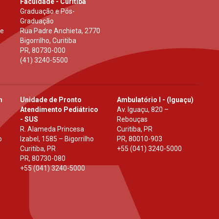
Faculdade - Curitiba
Graduação e Pós-
Graduação
 e
Rua Padre Anchieta, 2770
Bigorrilho, Curitiba
PR
,
80730-000
(41) 3240-5500
h
Unidade de Pronto
Ambulatório I - (Iguaçu)
Atendimento Pediátrico
Av. Iguaçu, 820 –
- SUS
Rebouças
R. Alameda Princesa
Curitiba, PR
o
Izabel, 1585 – Bigorrilho
PR
,
80010-903
Curitiba, PR
+55 (041) 3240-5000
PR
,
80730-080
+55 (041) 3240-5000