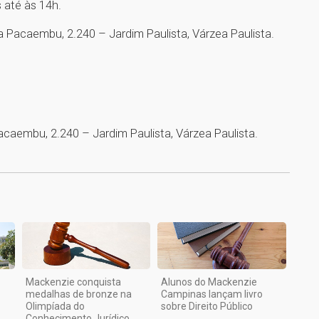
s até às 14h.
a Pacaembu, 2.240 – Jardim Paulista, Várzea Paulista.
caembu, 2.240 – Jardim Paulista, Várzea Paulista.
1
Mackenzie conquista
Alunos do Mackenzie
medalhas de bronze na
Campinas lançam livro
Olimpíada do
sobre Direito Público
Conhecimento Jurídico