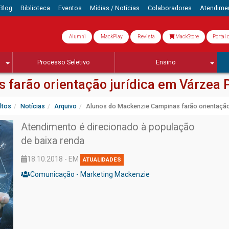
Blog
Biblioteca
Eventos
Mídias / Notícias
Colaboradores
Atendime
Alumni
MackPlay
Revista
MackStore
Portal 
Processo Seletivo
Ensino
farão orientação jurídica em Várzea P
ltos
Notícias
Arquivo
Alunos do Mackenzie Campinas farão orientação 
Atendimento é direcionado à população
de baixa renda
18.10.2018 - EM
ATUALIDADES
Comunicação - Marketing Mackenzie