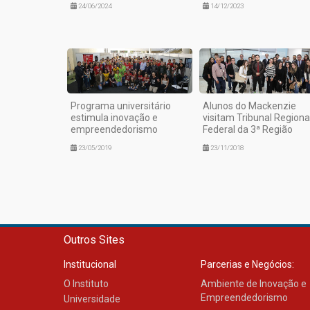
24/06/2024
14/12/2023
Programa universitário
Alunos do Mackenzie
estimula inovação e
visitam Tribunal Regiona
empreendedorismo
Federal da 3ª Região
23/05/2019
23/11/2018
Outros Sites
Institucional
Parcerias e Negócios:
O Instituto
Ambiente de Inovação e
Empreendedorismo
Universidade