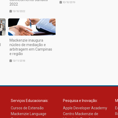
10/10/2019
2022
13/10/2022
Mackenzie inaugura
l
núcleo de mediação e
arbitragem em Campinas
e região
13/11/2018
Serviços Educacionais:
Pesquisa e Inovação:
M
Cursos de Extensão
Apple Developer Academy
E
Mackenzie Language
Centro Mackenzie de
R