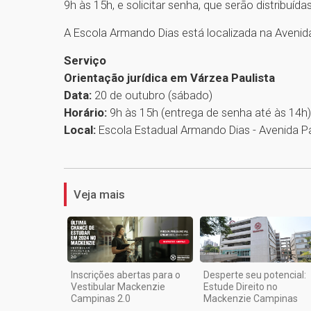
9h às 15h, e solicitar senha, que serão distribuída
A Escola Armando Dias está localizada na Avenid
Serviço
Orientação jurídica em Várzea Paulista
Data:
20 de outubro (sábado)
Horário:
9h às 15h (entrega de senha até às 14h)
Local:
Escola Estadual Armando Dias - Avenida Pa
Veja mais
Inscrições abertas para o
Desperte seu potencial:
Vestibular Mackenzie
Estude Direito no
Campinas 2.0
Mackenzie Campinas