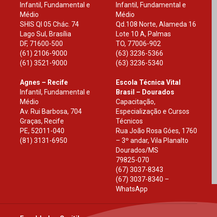
Infantil, Fundamental e
Infantil, Fundamental e
Médio
Médio
SHIS Ql 05 Chác. 74
Qd.108 Norte, Alameda 16
Lago Sul, Brasília
Lote 10 A, Palmas
DF
,
71600-500
TO
,
77006-902
(61) 2106-9000
(63) 3236-5366
(61) 3521-9000
(63) 3236-5340
Agnes – Recife
Escola Técnica Vital
Infantil, Fundamental e
Brasil – Dourados
Médio
Capacitação,
Av. Rui Barbosa, 704
Especialização e Cursos
Graças, Recife
Técnicos
PE
,
52011-040
Rua João Rosa Góes, 1760
(81) 3131-6950
– 3º andar, Vila Planalto
Dourados
/
MS
79825-070
(67) 3037-8343
(67) 3037-8340 –
WhatsApp