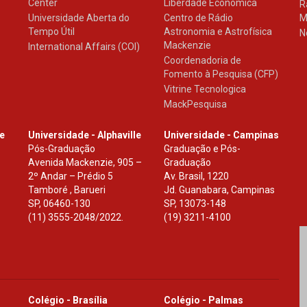
Center
Liberdade Econômica
R
Universidade Aberta do
Centro de Rádio
M
Tempo Útil
Astronomia e Astrofísica
N
Mackenzie
International Affairs (COI)
Coordenadoria de
Fomento à Pesquisa (CFP)
Vitrine Tecnologica
MackPesquisa
le
Universidade - Alphaville
Universidade - Campinas
Pós-Graduação
Graduação e Pós-
Avenida Mackenzie, 905 –
Graduação
2º Andar – Prédio 5
Av. Brasil, 1220
Tamboré , Barueri
Jd. Guanabara, Campinas
SP
,
06460-130
SP
,
13073-148
(11) 3555-2048/2022.
(19) 3211-4100
Colégio - Brasília
Colégio - Palmas