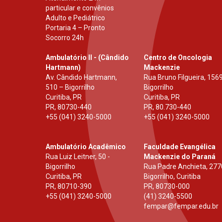
particular e convênios
Adulto e Pediátrico
Portaria 4 – Pronto
Socorro 24h
Ambulatório II - (Cândido
Centro de Oncologia
Hartmann)
Mackenzie
Av. Cândido Hartmann,
Rua Bruno Filgueira, 1569
510 – Bigorrilho
Bigorrilho
Curitiba, PR
Curitiba, PR
PR
,
80730-440
PR
,
80.730-440
+55 (041) 3240-5000
+55 (041) 3240-5000
Ambulatório Acadêmico
Faculdade Evangélica
Rua Luiz Leitner, 50 -
Mackenzie do Paraná
Bigorrilho
Rua Padre Anchieta, 277
Curitiba, PR
Bigorrilho, Curitiba
PR
,
80710-390
PR
,
80730-000
+55 (041) 3240-5000
(41) 3240-5500
fempar@fempar.edu.br