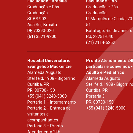
Faculdade - Brasília
Faculdade - Rio
Graduação e Pós-
Graduação e Pós-
Graduação
Graduação
SGAS 902
R. Marquês de Olinda, 70
Asa Sul, Brasília
51
DF
,
70390-020
Botafogo, Rio de Janeiro
(61) 3521-9300
RJ
,
22251-040
(21) 2114-5252
Hospital Universitário
Pronto Atendimento 24
Evangélico Mackenzie
particular e convênios -
Alameda Augusto
Adulto e Pediátrico
Stellfeld, 1908 - Bigorrilho
Alameda Augusto
Curitiba, PR
Stellfeld, 1908 - Bigorrilh
PR
,
80730-150
Curitiba, PR
+55 (041) 3240-5000
Portaria 3
Portaria 1 – Internamento
PR
,
80730-150
Portaria 2 – Entrada de
+55 (041) 3240-5000
visitantes e
acompanhantes
Portaria 3 – Pronto
Atendimento 24h