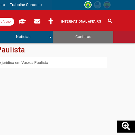
nto
Trabalhe Conosco
INTERNATIONAL AFFAIRS
do Aluno
Notícias
Contatos
aulista
jurídica em Várzea Paulista