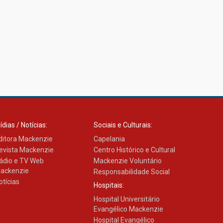
ídias / Notícias:
Sociais e Culturais:
ditora Mackenzie
Capelania
evista Mackenzie
Centro Histórico e Cultural
ádio e TV Web
Mackenzie Voluntário
ackenzie
Responsabilidade Social
otícias
Hospitais:
Hospital Universitário
Evangélico Mackenzie
Hospital Evangélico