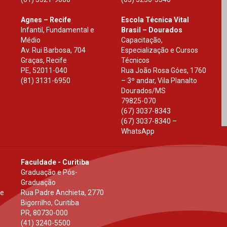
Agnes – Recife
Escola Técnica Vital
Infantil, Fundamental e
Brasil – Dourados
Médio
Capacitação,
Av. Rui Barbosa, 704
Especialização e Cursos
Graças, Recife
Técnicos
PE
,
52011-040
Rua João Rosa Góes, 1760
(81) 3131-6950
– 3º andar, Vila Planalto
Dourados
/
MS
79825-070
(67) 3037-8343
(67) 3037-8340 –
WhatsApp
Faculdade - Curitiba
Graduação e Pós-
Graduação
 e
Rua Padre Anchieta, 2770
Bigorrilho, Curitiba
PR
,
80730-000
(41) 3240-5500