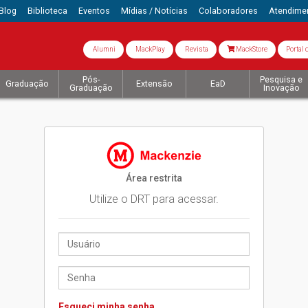
Blog
Biblioteca
Eventos
Mídias / Notícias
Colaboradores
Atendime
Alumni
MackPlay
Revista
MackStore
Portal 
Pós-
Pesquisa e
Graduação
Extensão
EaD
Graduação
Inovação
Área restrita
Utilize o DRT para acessar.
Esqueci minha senha