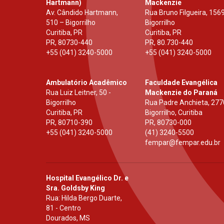
Hartmann)
Mackenzie
Av. Cândido Hartmann,
Rua Bruno Filgueira, 1569
510 – Bigorrilho
Bigorrilho
Curitiba, PR
Curitiba, PR
PR
,
80730-440
PR
,
80.730-440
+55 (041) 3240-5000
+55 (041) 3240-5000
Ambulatório Acadêmico
Faculdade Evangélica
Rua Luiz Leitner, 50 -
Mackenzie do Paraná
Bigorrilho
Rua Padre Anchieta, 277
Curitiba, PR
Bigorrilho, Curitiba
PR
,
80710-390
PR
,
80730-000
+55 (041) 3240-5000
(41) 3240-5500
fempar@fempar.edu.br
Hospital Evangélico Dr. e
Sra. Goldsby King
Rua: Hilda Bergo Duarte,
81 - Centro
Dourados, MS