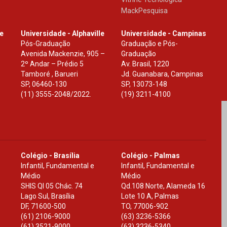
MackPesquisa
le
Universidade - Alphaville
Universidade - Campinas
Pós-Graduação
Graduação e Pós-
Avenida Mackenzie, 905 –
Graduação
2º Andar – Prédio 5
Av. Brasil, 1220
Tamboré , Barueri
Jd. Guanabara, Campinas
SP
,
06460-130
SP
,
13073-148
(11) 3555-2048/2022.
(19) 3211-4100
Colégio - Brasília
Colégio - Palmas
Infantil, Fundamental e
Infantil, Fundamental e
Médio
Médio
SHIS Ql 05 Chác. 74
Qd.108 Norte, Alameda 16
Lago Sul, Brasília
Lote 10 A, Palmas
DF
,
71600-500
TO
,
77006-902
(61) 2106-9000
(63) 3236-5366
(61) 3521-9000
(63) 3236-5340