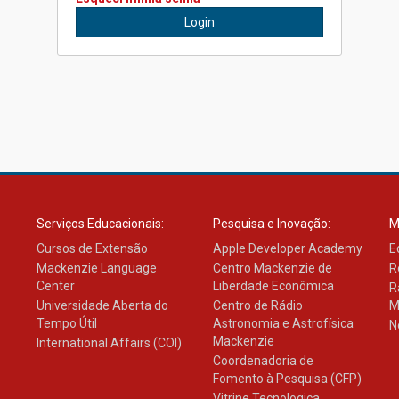
Serviços Educacionais:
Pesquisa e Inovação:
M
Cursos de Extensão
Apple Developer Academy
E
Mackenzie Language
Centro Mackenzie de
R
Center
Liberdade Econômica
R
Universidade Aberta do
Centro de Rádio
M
Tempo Útil
Astronomia e Astrofísica
N
Mackenzie
International Affairs (COI)
Coordenadoria de
Fomento à Pesquisa (CFP)
Vitrine Tecnologica