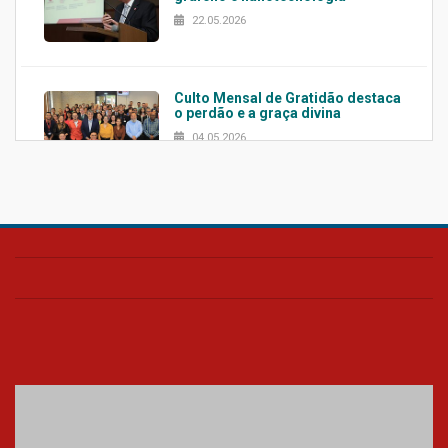
22.05.2026
Culto Mensal de Gratidão destaca
o perdão e a graça divina
04.05.2026
Confira como foi o culto mensal
de março
26.03.2026
Cerimônia do Jaleco marca
entrada de novos alunos de
Medicina em Alphaville
09.03.2026