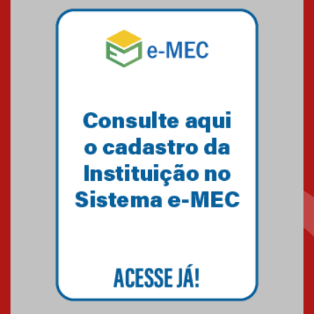
Mackenzie mobiliza campanha
solidária para apoiar famílias em
Minas Gerais
05.03.2026
Primeiro culto do ano ressalta o
agradecimento
27.02.2026
Mackenzie recepciona calouros
do primeiro semestre de 2026
06.02.2026