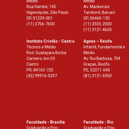
Médio
Médio
Rua Itambé, 145
Av. Mackenzie
Higienópolis, São Paulo
Tamboré, Barueri
SP
,
01239-001
SP
,
06460-130
(11) 2766-7600
(11) 3555-2000
(11) 3121-4600
Instituto Cristão - Castro
Agnes – Recife
Técnico e Médio
Infantil, Fundamental e
Rod. Guataçara Borba
Médio
Carneiro, km 03
Av. Rui Barbosa, 704
Castro
Graças, Recife
PR
,
84165-720
PE
,
52011-040
(42) 99916-0297
(81) 3131-6950
Faculdade - Brasília
Faculdade - Rio
Graduação e Pós-
Graduação e Pós-