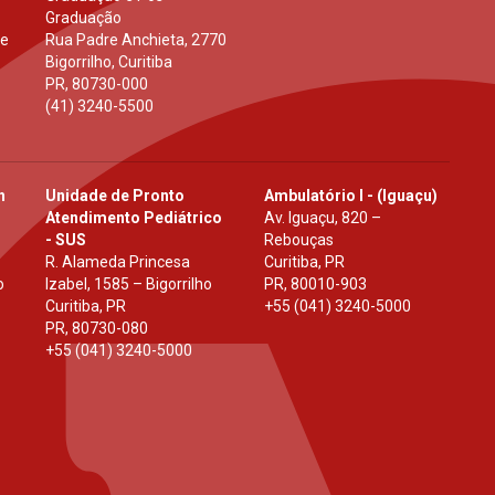
Graduação
 e
Rua Padre Anchieta, 2770
Bigorrilho, Curitiba
PR
,
80730-000
(41) 3240-5500
h
Unidade de Pronto
Ambulatório I - (Iguaçu)
Atendimento Pediátrico
Av. Iguaçu, 820 –
- SUS
Rebouças
R. Alameda Princesa
Curitiba, PR
o
Izabel, 1585 – Bigorrilho
PR
,
80010-903
Curitiba, PR
+55 (041) 3240-5000
PR
,
80730-080
+55 (041) 3240-5000