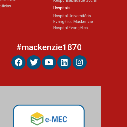
Responsabilidade Social
otícias
Hospitais:
Hospital Universitário
Evangélico Mackenzie
Hospital Evangélico
#mackenzie1870