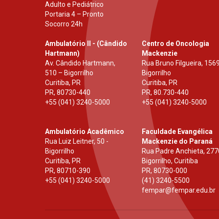
Adulto e Pediátrico
Portaria 4 – Pronto
Socorro 24h
Ambulatório II - (Cândido
Centro de Oncologia
Hartmann)
Mackenzie
Av. Cândido Hartmann,
Rua Bruno Filgueira, 1569
510 – Bigorrilho
Bigorrilho
Curitiba, PR
Curitiba, PR
PR
,
80730-440
PR
,
80.730-440
+55 (041) 3240-5000
+55 (041) 3240-5000
Ambulatório Acadêmico
Faculdade Evangélica
Rua Luiz Leitner, 50 -
Mackenzie do Paraná
Bigorrilho
Rua Padre Anchieta, 277
Curitiba, PR
Bigorrilho, Curitiba
PR
,
80710-390
PR
,
80730-000
+55 (041) 3240-5000
(41) 3240-5500
fempar@fempar.edu.br