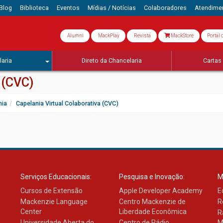
Blog
Biblioteca
Eventos
Mídias / Notícias
Colaboradores
Atendime
Alumni
MackPlay
Revista
MackStore
Portal 
aria
Direto da Chancelaria
Cartas 
 (CVC)
nia
Capelania Virtual Colaborativa (CVC)
Serviços Educacionais:
Pesquisa e Inovação:
M
Cursos de Extensão
Apple Developer Academy
E
Mackenzie Language
Centro Mackenzie de
R
Center
Liberdade Econômica
R
Universidade Aberta do
Centro de Rádio
M