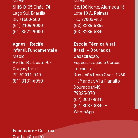
Médio
Médio
SHIS Ql 05 Chác. 74
Qd.108 Norte, Alameda 16
Lago Sul, Brasília
Lote 10 A, Palmas
DF
,
71600-500
TO
,
77006-902
(61) 2106-9000
(63) 3236-5366
(61) 3521-9000
(63) 3236-5340
Agnes – Recife
Escola Técnica Vital
Infantil, Fundamental e
Brasil – Dourados
Médio
Capacitação,
Av. Rui Barbosa, 704
Especialização e Cursos
Graças, Recife
Técnicos
PE
,
52011-040
Rua João Rosa Góes, 1760
(81) 3131-6950
– 3º andar, Vila Planalto
Dourados
/
MS
79825-070
(67) 3037-8343
(67) 3037-8340 –
WhatsApp
Faculdade - Curitiba
Graduação e Pós-