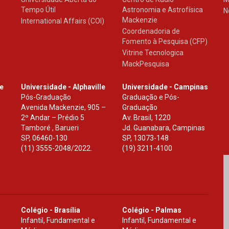
Tempo Útil
Astronomia e Astrofísica
N
Mackenzie
International Affairs (COI)
Coordenadoria de
Fomento à Pesquisa (CFP)
Vitrine Tecnologica
MackPesquisa
le
Universidade - Alphaville
Universidade - Campinas
Pós-Graduação
Graduação e Pós-
Avenida Mackenzie, 905 –
Graduação
2º Andar – Prédio 5
Av. Brasil, 1220
Tamboré , Barueri
Jd. Guanabara, Campinas
SP
,
06460-130
SP
,
13073-148
(11) 3555-2048/2022.
(19) 3211-4100
Colégio - Brasília
Colégio - Palmas
Infantil, Fundamental e
Infantil, Fundamental e