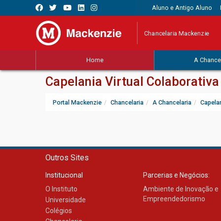
Aluno e Antigo Aluno
Chancelaria Mackenzie
Home
A Chancel
Capelania Virtual Colaborativa
Portal Mackenzie
Chancelaria
A Chancelaria
Capela
Outros Sites
Institucional
Parcerias e Negócios:
O Instituto
Ambiente de Inovação e
Empreendedorismo
Universidade
Colégios