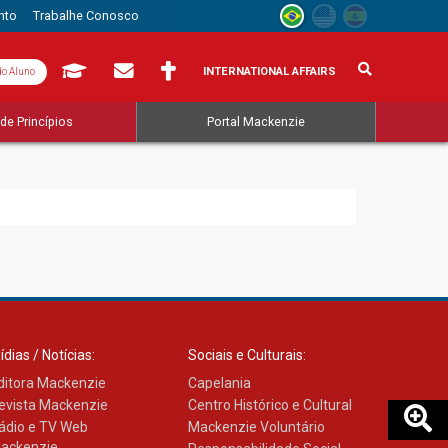
nto
Trabalhe Conosco
INTERNATIONAL AFFAIRS
do Aluno
de Princípios
Portal Mackenzie
ídias / Notícias:
Sociais e Culturais:
ditora Mackenzie
Capelania
evista Mackenzie
Centro Histórico e Cultural
ádio e TV Web
Mackenzie Voluntário
ackenzie