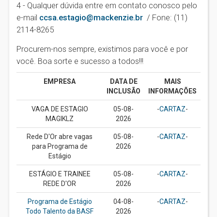
4 - Qualquer dúvida entre em contato conosco pelo
e-mail
ccsa.estagio@mackenzie.br
/ Fone: (11)
2114-8265
Procurem-nos sempre, existimos para você e por
você. Boa sorte e sucesso a todos!!!
EMPRESA
DATA DE
MAIS
INCLUSÃO
INFORMAÇÕES
VAGA DE ESTAGIO
05-08-
-
CARTAZ
-
MAGIKLZ
2026
Rede D'Or abre vagas
05-08-
-
CARTAZ
-
para Programa de
2026
Estágio
ESTÁGIO E TRAINEE
05-08-
-
CARTAZ
-
REDE D'OR
2026
Programa de Estágio
04-08-
-
CARTAZ
-
Todo Talento da BASF
2026