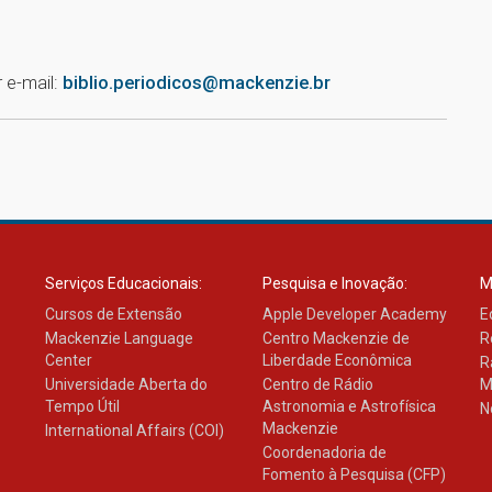
 e-mail:
biblio.periodicos@mackenzie.br
Serviços Educacionais:
Pesquisa e Inovação:
M
Cursos de Extensão
Apple Developer Academy
E
Mackenzie Language
Centro Mackenzie de
R
Center
Liberdade Econômica
R
Universidade Aberta do
Centro de Rádio
M
Tempo Útil
Astronomia e Astrofísica
N
Mackenzie
International Affairs (COI)
Coordenadoria de
Fomento à Pesquisa (CFP)