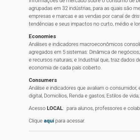
Informações de mercado sobre o consumo de ben
agrupadas em 32 indústrias, para as quais são 
empresas e marcas e as vendas por canal de dris
tendências e seus impactos no curto, médio e lo
Economies
Análises e indicadores macroeconômicos consol
agregados em 5 sistemas: Dinâmica de negócios; 
e recursos naturais; e Industrial que, traz dado
economia de cada país coberto.
Consumers
Análise e indicadores que avaliam o consumidor
digital, Domicílios, Renda e gastos; Estilos de vid
Acesso
LOCAL
: para alunos, professores e col
Clique
aqui
para acessar.