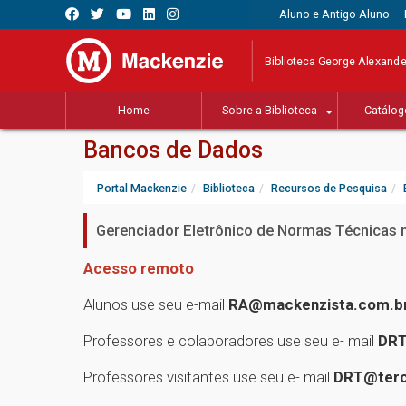
Aluno e Antigo Aluno
Biblioteca George Alexande
Home
Sobre a Biblioteca
Catálog
Bancos de Dados
Portal Mackenzie
Biblioteca
Recursos de Pesquisa
Gerenciador Eletrônico de Normas Técnicas
Acesso remoto
Alunos use seu e-mail
RA@mackenzista.com.b
Professores e colaboradores use seu e- mail
DRT
Professores visitantes use seu e- mail
DRT@terc