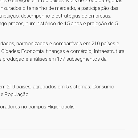
s e serviços em 100 países. Mais de 2.000 categorias
mensurados o tamanho de mercado, a participação das
tribuição, desempenho e estratégias de empresas,
ngo prazos, num histórico de 15 anos e projeção de 5.
idados, harmonizados e comparáveis em 210 países e
Cidades; Economia, finanças e comércio; Infraestrutura
s de produção e análises em 177 subsegmentos da
, em 210 países, agrupados em 5 sistemas: Consumo
a; e População.
aboradores no campus Higienópolis