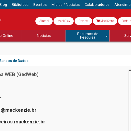
Blog
Biblioteca
Eventos
Mídias / Notícias
Colaboradores
Atendime
r
Alumni
MackPlay
Revista
MackStore
Portal 
Recursos de
o Online
Notícias
Ser
Pesquisa
Bancos de Dados
 na WEB (GedWeb)
Universidade - Campus Higienópolis
Horário de Funcionamento:
r
Segunda-feira a sexta-feira:
@mackenzie.br
7h30 às 22h
eiros.mackenzie.br
Sábados:
9h15 às 14h45