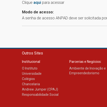
Clique
aqui
para acessar
Modo de acesso:
A senha de acesso ANPAD deve ser solicitada por
Outros Sites
Institucional
Parcerias e Negócios:
O Instituto
Ambiente de Inovação e
Empreendedorismo
Universidade
Colégios
Chancelaria
Andrew Jumper (CPAJ)
Responsabilidade Social