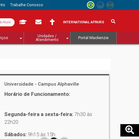
nto
Trabalhe Conosco
INTERNATIONAL AFFAIRS
do Aluno
Unidades /
viços
Portal Mackenzie
Atendimento
Universidade - Campus Alphaville
Universi
Horário de Funcionamento:
Horário
Segunda-
7h30 às 
Segunda-feira a sexta-feira:
7h30 às
22h20
Sábados
9h às 14
Sábados:
9h15 às 15h