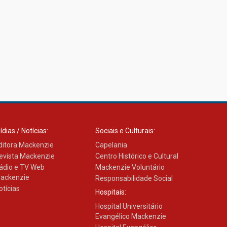
ídias / Notícias:
Sociais e Culturais:
ditora Mackenzie
Capelania
evista Mackenzie
Centro Histórico e Cultural
ádio e TV Web
Mackenzie Voluntário
ackenzie
Responsabilidade Social
otícias
Hospitais:
Hospital Universitário
Evangélico Mackenzie