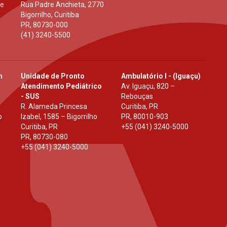
 e
Rua Padre Anchieta, 2770
Bigorrilho, Curitiba
PR
,
80730-000
(41) 3240-5500
h
Unidade de Pronto
Ambulatório I - (Iguaçu)
Atendimento Pediátrico
Av. Iguaçu, 820 –
- SUS
Rebouças
R. Alameda Princesa
Curitiba, PR
o
Izabel, 1585 – Bigorrilho
PR
,
80010-903
Curitiba, PR
+55 (041) 3240-5000
PR
,
80730-080
+55 (041) 3240-5000