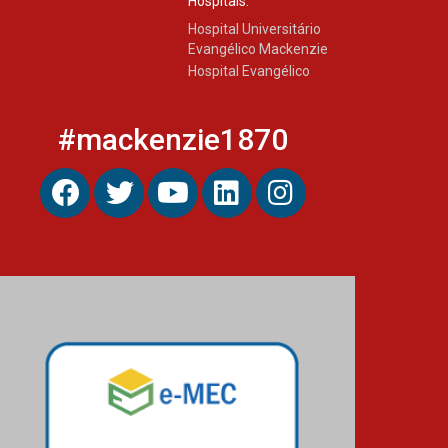
Hospitais:
Hospital Universitário
Evangélico Mackenzie
Hospital Evangélico
#mackenzie1870