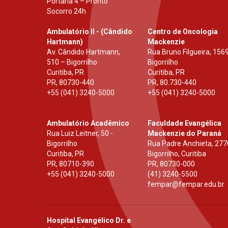
Portaria 4 – Pronto
Socorro 24h
Ambulatório II - (Cândido
Centro de Oncologia
Hartmann)
Mackenzie
Av. Cândido Hartmann,
Rua Bruno Filgueira, 1569
510 – Bigorrilho
Bigorrilho
Curitiba, PR
Curitiba, PR
PR
,
80730-440
PR
,
80.730-440
+55 (041) 3240-5000
+55 (041) 3240-5000
Ambulatório Acadêmico
Faculdade Evangélica
Rua Luiz Leitner, 50 -
Mackenzie do Paraná
Bigorrilho
Rua Padre Anchieta, 277
Curitiba, PR
Bigorrilho, Curitiba
PR
,
80710-390
PR
,
80730-000
+55 (041) 3240-5000
(41) 3240-5500
fempar@fempar.edu.br
Hospital Evangélico Dr. e