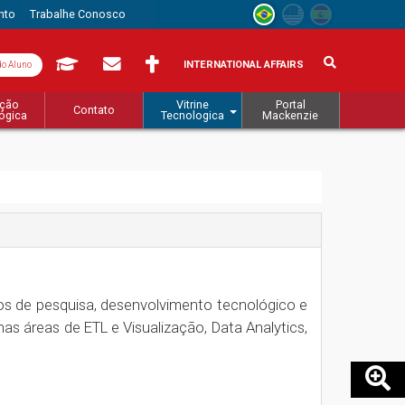
nto
Trabalhe Conosco
INTERNATIONAL AFFAIRS
do Aluno
ação
Vitrine
Portal
Contato
ógica
Tecnologica
Mackenzie
os de pesquisa, desenvolvimento tecnológico e
as áreas de ETL e Visualização, Data Analytics,