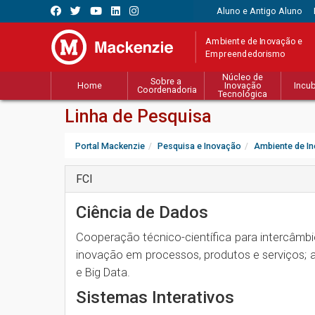
Aluno e Antigo Aluno
Ambiente de Inovação e
Empreendedorismo
Núcleo de
Sobre a
Home
Inovação
Incu
Coordenadoria
Tecnológica
Linha de Pesquisa
Portal Mackenzie
Pesquisa e Inovação
Ambiente de I
FCI
Ciência de Dados
Cooperação técnico-científica para intercâmb
inovação em processos, produtos e serviços; av
e Big Data.
Sistemas Interativos