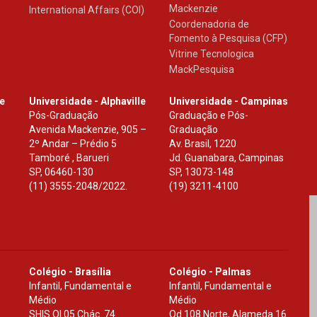
Mackenzie
International Affairs (COI)
Coordenadoria de
Fomento à Pesquisa (CFP)
Vitrine Tecnologica
MackPesquisa
le
Universidade - Alphaville
Universidade - Campinas
Pós-Graduação
Graduação e Pós-
Avenida Mackenzie, 905 –
Graduação
2º Andar – Prédio 5
Av. Brasil, 1220
Tamboré , Barueri
Jd. Guanabara, Campinas
SP
,
06460-130
SP
,
13073-148
(11) 3555-2048/2022.
(19) 3211-4100
Colégio - Brasília
Colégio - Palmas
Infantil, Fundamental e
Infantil, Fundamental e
Médio
Médio
SHIS Ql 05 Chác. 74
Qd.108 Norte, Alameda 16