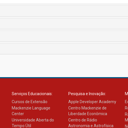
Serviços Educacionais:
Pesquisa e Inovação:
M
Cursos de Extensão
Apple Developer Academy
E
Mackenzie Language
Centro Mackenzie de
R
Center
Liberdade Econômica
R
Universidade Aberta do
Centro de Rádio
M
Tempo Útil
Astronomia e Astrofísica
N