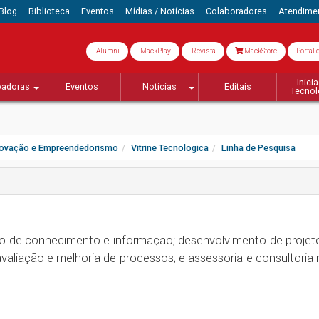
Blog
Biblioteca
Eventos
Mídias / Notícias
Colaboradores
Atendime
Alumni
MackPlay
Revista
MackStore
Portal 
Inici
badoras
Eventos
Notícias
Editais
Tecnol
novação e Empreendedorismo
Vitrine Tecnologica
Linha de Pesquisa
io de conhecimento e informação; desenvolvimento de projet
aliação e melhoria de processos; e assessoria e consultoria n