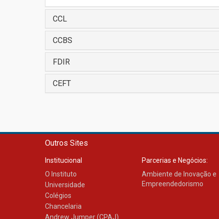
CCL
CCBS
FDIR
CEFT
Outros Sites
Institucional
Parcerias e Negócios:
O Instituto
Ambiente de Inovação e
Empreendedorismo
Universidade
Colégios
Chancelaria
Andrew Jumper (CPAJ)