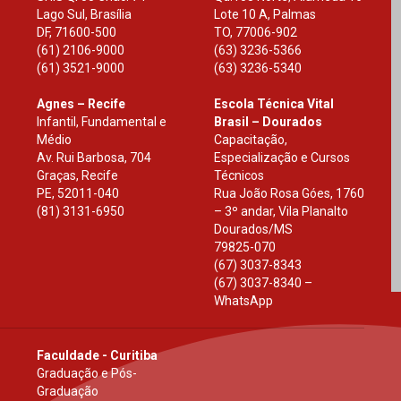
Lago Sul, Brasília
Lote 10 A, Palmas
DF
,
71600-500
TO
,
77006-902
(61) 2106-9000
(63) 3236-5366
(61) 3521-9000
(63) 3236-5340
Agnes – Recife
Escola Técnica Vital
Infantil, Fundamental e
Brasil – Dourados
Médio
Capacitação,
Av. Rui Barbosa, 704
Especialização e Cursos
Graças, Recife
Técnicos
PE
,
52011-040
Rua João Rosa Góes, 1760
(81) 3131-6950
– 3º andar, Vila Planalto
Dourados
/
MS
79825-070
(67) 3037-8343
(67) 3037-8340 –
WhatsApp
Faculdade - Curitiba
Graduação e Pós-
Graduação